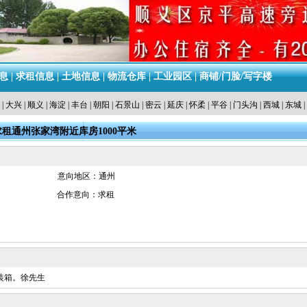
息
|
求租信息
|
土地信息
|
物流仓库
|
工业园区
|
商铺/门脸/写字楼
|
大兴
|
顺义
|
海淀
|
丰台
|
朝阳
|
石景山
|
密云
|
延庆
|
怀柔
|
平谷
|
门头沟
|
西城
|
东城
|
求租通州张家湾附近库房1000平米
意向地区：通州
合作意向：求租
装箱。徐先生