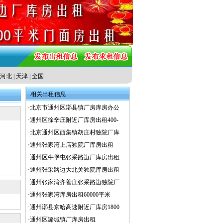
河北
|
天津
|
全国
相关出租信息
·
北京市通州区漷县镇厂房库房办公
·
通州区徐辛庄附近厂库房出租400-
·
北京通州区西集镇胡庄村独院厂库
·
通州张家湾上店独院厂库房出租
·
通州区牛堡屯张采路边厂库房出租
·
通州张采路边大北关独院库房出租
·
通州张家湾齐善庄张采路边独院厂
·
通州张家湾库房出租60000平米
·
通州漷县京哈高速附近厂库房1800
·
通州区潞城镇厂库房出租