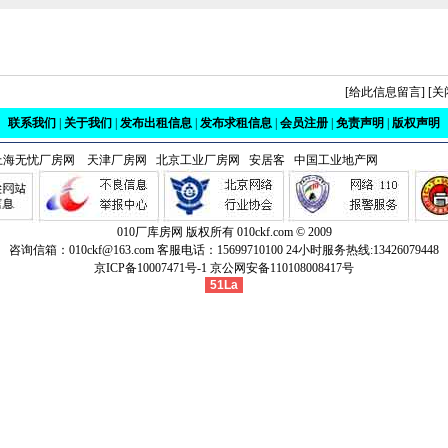
[
给此信息留言
] [
关
联系我们
|
关于我们
|
发布出租信息
|
发布求租信息
|
会员注册
|
免责声明
|
版权声明
上海无忧厂房网
天津厂房网
北京工业厂房网
安居客
中国工业地产网
010厂库房网 版权所有
010ckf.com
© 2009
咨询信箱：010ckf@163.com 客服电话：15699710100 24小时服务热线:13426079448
京ICP备10007471号-1
京公网安备110108008417号
51La