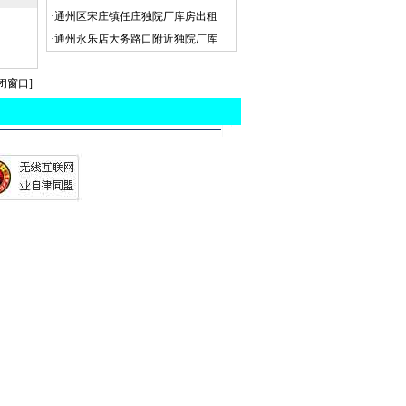
·
通州区宋庄镇任庄独院厂库房出租
·
通州永乐店大务路口附近独院厂库
闭窗口
]