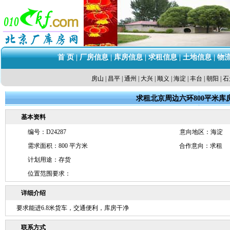
首 页
|
厂房信息
|
库房信息
|
求租信息
|
土地信息
|
物
房山
|
昌平
|
通州
|
大兴
|
顺义
|
海淀
|
丰台
|
朝阳
|
石
求租北京周边六环800平米库
基本资料
编号：D24287
意向地区：海淀
需求面积：800 平方米
合作意向：求租
计划用途：存货
位置范围要求：
详细介绍
要求能进6.8米货车，交通便利，库房干净
联系方式